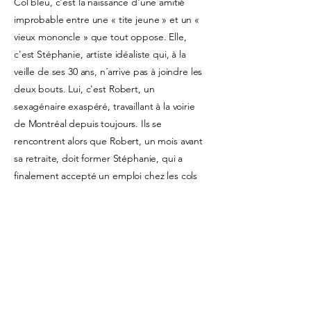
Col bleu, c'est la naissance d'une amitié
improbable entre une « tite jeune » et un «
vieux mononcle » que tout oppose. Elle,
c'est Stéphanie, artiste idéaliste qui, à la
veille de ses 30 ans, n´arrive pas à joindre les
deux bouts. Lui, c'est Robert, un
sexagénaire exaspéré, travaillant à la voirie
de Montréal depuis toujours. Ils se
rencontrent alors que Robert, un mois avant
sa retraite, doit former Stéphanie, qui a
finalement accepté un emploi chez les cols
COL BLEU
bleus.
Cliquez ici pour
visionner!
Maxime